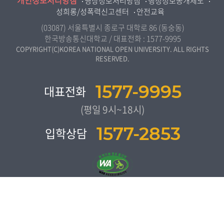
개인정보처리방침
영상정보처리방침
행정정보공개제도
전북지역대학
도시콘텐츠·관광학과
성희롱/성폭력신고센터
안전교육
교원양성지원센터
경남지역대학
사회복지연계전공
(03087) 서울특별시 종로구 대학로 86 (동숭동)
제주지역대학
한국방송통신대학교 / 대표전화 :
1577-9995
사회복지학과
COPYRIGHT(C)KOREA NATIONAL OPEN UNIVERSITY. ALL RIGHTS
RESERVED.
자연과학대학
농학과
1577-9995
대표전화
생활과학부
(평일 9시~18시)
컴퓨터과학과
1577-2853
입학상담
통계•데이터과학과
보건환경안전학과
간호학과
교육과학대학
교육학과
청소년교육복지상담학과