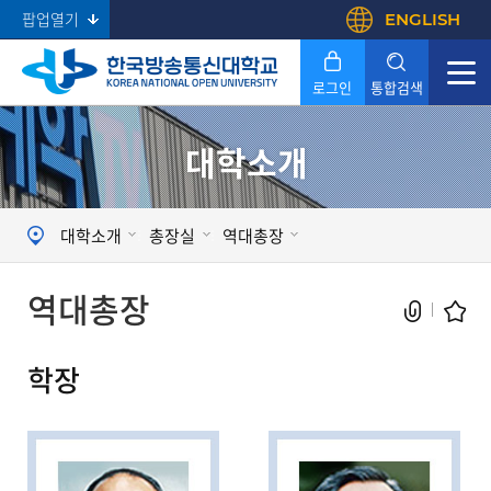
팝업열기
ENGLISH
로그인
통합검색
대학소개
Search
대학소개
총장실
역대총장
역대총장
학장