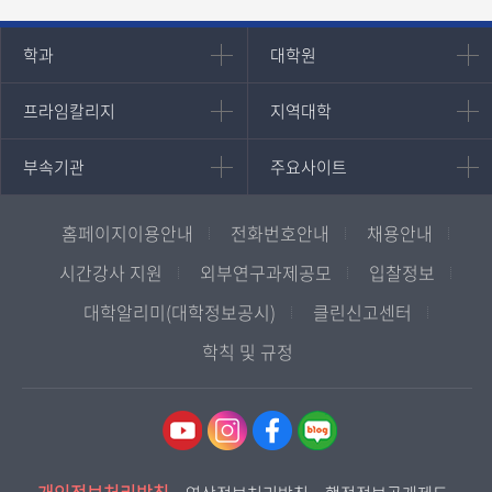
인문과학대학
대학원
학과
대학원
대학원
국어국문학과
프라임칼리지
지역대학
프라임칼리지
지역대학
경영대학원
영어영문학과
학사학위과정
지역대학 포털
중어중문학과
부속기관
주요사이트
부속기관
주요사이트
평생교육과정
서울지역대학
프랑스언어문화학과
중앙도서관
멘토링
부산지역대학
일본학과
원격교육혁신연구원
진로심리상담
홈페이지이용안내
전화번호안내
채용안내
대구경북지역대학
통합인문학연구소
교육정보화본부
인천지역대학
시간강사 지원
외부연구과제공모
입찰정보
사회과학대학
디지털미디어센터
국립대학육성사업
광주전남지역대학
대학알리미(대학정보공시)
클린신고센터
법학과
종합교육연수원
OpenVLab
대전충남지역대학
학칙 및 규정
행정학과
교양교육원
울산지역대학
경제학과
역사기록관
경기지역대학
경영학과
국제협력단
강원지역대학
무역학과
산학협력단
충북지역대학
미디어영상학과
인권센터