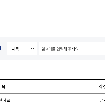
발전
발전
발전
발전
발전
발전
기
제목
작
남
련 자료