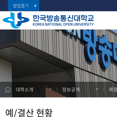
팝업열기
지역대학 포털
행정정보공개제도
대학소개
대학
대학
공지사항
학습지원
서울지역대학
정책실명제
총장실
대학원
대학원
학사일정
학생지원
부산지역대학
입찰정보
대구경북지역대학
대학현황
경영대학원
경영대학원
학습
학생활동
재정 현황
인천지역대학
대학홍보
프라임칼리지
프라임칼리지
학적
사잇길
광주전남지역대학
정부포상 추천대상
(100% 온라인 학사학위과정)
정보공개
장학
AI 학습지원
대전충남지역대학
대학평의원회
대학소개
정보공개
재정
울산지역대학
등록
경기지역대학
자격증
예/결산 현황
강원지역대학