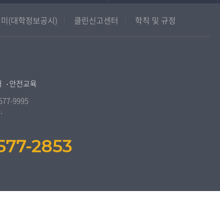
중앙도서관
멘토링
미(대학정보공시)
클린신고센터
학칙 및 규정
원격교육혁신연구원
진로심리상담
통합인문학연구소
교육정보화본부
디지털미디어센터
국립대학육성사업
종합교육연수원
OpenVLab
터
안전교육
교양교육원
역사기록관
577-9995
.
국제협력단
산학협력단
577-2853
인권센터
교원양성지원센터