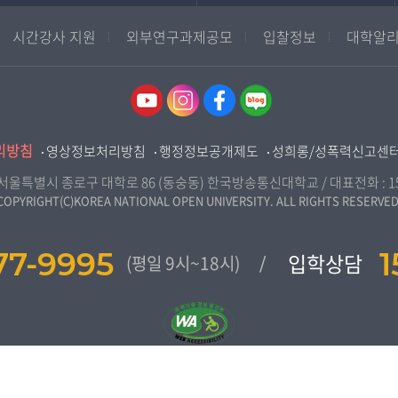
학사학위과정
지역대학 포털
시간강사 지원
외부연구과제공모
입찰정보
대학알리
평생교육과정
서울지역대학
부산지역대학
대구경북지역대학
인천지역대학
리방침
영상정보처리방침
행정정보공개제도
성희롱/성폭력신고센
광주전남지역대학
대전충남지역대학
7) 서울특별시 종로구 대학로 86 (동숭동) 한국방송통신대학교 / 대표전화 :
1
COPYRIGHT(C)KOREA NATIONAL OPEN UNIVERSITY. ALL RIGHTS RESERVED
울산지역대학
경기지역대학
77-9995
1
입학상담
(평일 9시~18시)
강원지역대학
충북지역대학
전북지역대학
경남지역대학
제주지역대학