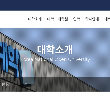
대학소개
대학 · 대학원
입학
학사안내
대
착한 등
착한 등
착한 등
착한 등
착한 등
착한 등
Search
대학소개
Korea National Open University
자 공개
KN
KN
KN
KN
KN
KN
 현황
출판
출판
출판
출판
출판
출판