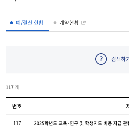
충북지역대학
전북지역대학
경남지역대학
예/결산 현황
계약현황
제주지역대학
검색하
117
개
번호
117
2025학년도 교육·연구 및 학생지도 비용 지급 관