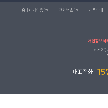
국어국문학과
대학원
홈페이지이용안내
전화번호안내
채용안내
영어영문학과
경영대학원
중어중문학과
프랑스언어문화학과
일본학과
개인정보처
사회과학대학
(0308
법학과
행정학과
15
대표전화
경제학과
경영학과
무역학과
미디어영상학과
도시콘텐츠·관광학과