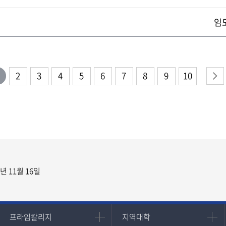
임
2
3
4
5
6
7
8
9
10
년 11월 16일
프라임칼리지
지역대학
프라임칼리지
지역대학