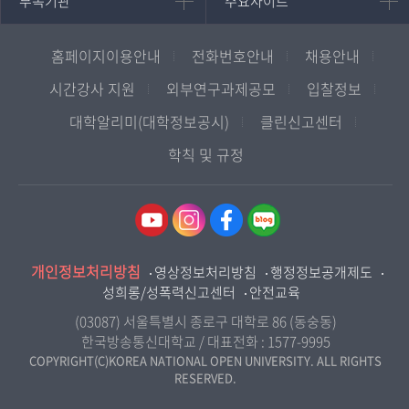
부속기관
주요사이트
평생교육과정
서울지역대학
프랑스언어문화학과
중앙도서관
멘토링
부산지역대학
일본학과
원격교육혁신연구원
진로심리상담
홈페이지이용안내
전화번호안내
채용안내
대구경북지역대학
통합인문학연구소
교육정보화본부
인천지역대학
시간강사 지원
외부연구과제공모
입찰정보
사회과학대학
디지털미디어센터
국립대학육성사업
광주전남지역대학
대학알리미(대학정보공시)
클린신고센터
법학과
종합교육연수원
OpenVLab
대전충남지역대학
학칙 및 규정
행정학과
교양교육원
울산지역대학
경제학과
역사기록관
경기지역대학
경영학과
국제협력단
강원지역대학
무역학과
산학협력단
충북지역대학
미디어영상학과
개인정보처리방침
인권센터
영상정보처리방침
행정정보공개제도
전북지역대학
도시콘텐츠·관광학과
성희롱/성폭력신고센터
안전교육
교원양성지원센터
경남지역대학
사회복지연계전공
(03087) 서울특별시 종로구 대학로 86 (동숭동)
제주지역대학
한국방송통신대학교 / 대표전화 :
1577-9995
사회복지학과
COPYRIGHT(C)KOREA NATIONAL OPEN UNIVERSITY. ALL RIGHTS
RESERVED.
자연과학대학