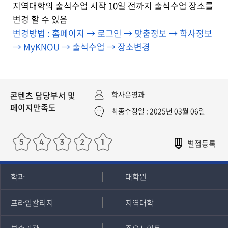
지역대학의 출석수업 시작 10일 전까지 출석수업 장소를
변경 할 수 있음
변경방법 : 홈페이지 → 로그인 → 맞춤정보 → 학사정보
→ MyKNOU → 출석수업 → 장소변경
콘텐츠 담당부서 및
학사운영과
페이지만족도
최종수정일 : 2025년 03월 06일
인문과학대학
대학원
학과
대학원
대학원
국어국문학과
프라임칼리지
지역대학
프라임칼리지
지역대학
경영대학원
영어영문학과
학사학위과정
지역대학 포털
중어중문학과
부속기관
주요사이트