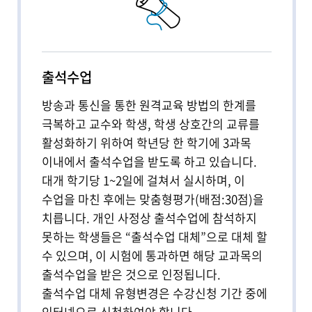
출석수업 비대면수업 안내_학생용
출석수업 비대면수업 안내_교직원용
출석수업
계절수업
방송과 통신을 통한 원격교육 방법의 한계를
극복하고 교수와 학생, 학생 상호간의 교류를
방송강의(U-KNOU 캠퍼스)
활성화하기 위하여 학년당 한 학기에 3과목
이내에서 출석수업을 받도록 하고 있습니다.
대개 학기당 1~2일에 걸쳐서 실시하며, 이
수업을 마친 후에는 맞춤형평가(배점:30점)을
치릅니다. 개인 사정상 출석수업에 참석하지
못하는 학생들은 “출석수업 대체”으로 대체 할
수 있으며, 이 시험에 통과하면 해당 교과목의
출석수업을 받은 것으로 인정됩니다.
출석수업 대체 유형변경은 수강신청 기간 중에
인터넷으로 신청하여야 합니다.