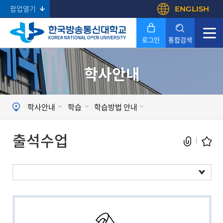
팝업열기
ENGLISH
로그인
통합검색
학사안내
Search
학사안내
학습
학습방법 안내
출석수업
출석수업