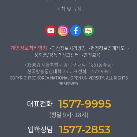
종합교육연수원
OpenVLab
대전충남지역대학
학칙 및 규정
행정학과
교양교육원
울산지역대학
경제학과
역사기록관
경기지역대학
경영학과
국제협력단
강원지역대학
무역학과
산학협력단
충북지역대학
미디어영상학과
개인정보처리방침
인권센터
영상정보처리방침
행정정보공개제도
전북지역대학
도시콘텐츠·관광학과
성희롱/성폭력신고센터
안전교육
교원양성지원센터
경남지역대학
사회복지연계전공
(03087) 서울특별시 종로구 대학로 86 (동숭동)
제주지역대학
한국방송통신대학교 / 대표전화 :
1577-9995
사회복지학과
COPYRIGHT(C)KOREA NATIONAL OPEN UNIVERSITY. ALL RIGHTS
RESERVED.
자연과학대학
농학과
1577-9995
대표전화
생활과학부
(평일 9시~18시)
컴퓨터과학과
1577-2853
입학상담
통계•데이터과학과