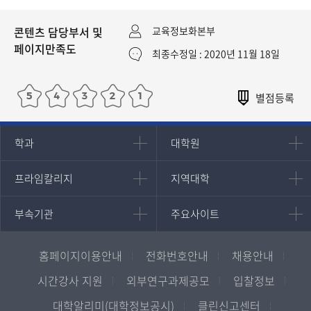
콘텐츠 담당부서 및
교육정보화본부
페이지만족도
최종수정일 : 2020년 11월 18일
인문과학대학
대학원
학과
대학원
대학원
국어국문학과
프라임칼리지
지역대학
프라임칼리지
지역대학
경영대학원
영어영문학과
학사학위과정
지역대학 포털
중어중문학과
부속기관
주요사이트
부속기관
주요사이트
평생교육과정
서울지역대학
프랑스언어문화학과
중앙도서관
멘토링
부산지역대학
일본학과
원격교육혁신연구원
진로심리상담
홈페이지이용안내
전화번호안내
채용안내
대구경북지역대학
통합인문학연구소
교육정보화본부
인천지역대학
시간강사 지원
외부연구과제공모
입찰정보
사회과학대학
디지털미디어센터
국립대학육성사업
광주전남지역대학
대학알리미(대학정보공시)
클린신고센터
법학과