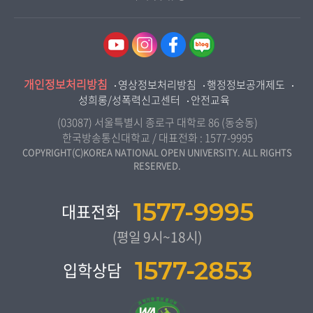
울산지역대학
경제학과
역사기록관
경기지역대학
경영학과
국제협력단
강원지역대학
무역학과
산학협력단
충북지역대학
미디어영상학과
개인정보처리방침
인권센터
영상정보처리방침
행정정보공개제도
전북지역대학
도시콘텐츠·관광학과
성희롱/성폭력신고센터
안전교육
교원양성지원센터
경남지역대학
사회복지연계전공
(03087) 서울특별시 종로구 대학로 86 (동숭동)
제주지역대학
한국방송통신대학교 / 대표전화 :
1577-9995
사회복지학과
COPYRIGHT(C)KOREA NATIONAL OPEN UNIVERSITY. ALL RIGHTS
RESERVED.
자연과학대학
농학과
1577-9995
대표전화
생활과학부
(평일 9시~18시)
컴퓨터과학과
1577-2853
입학상담
통계•데이터과학과
보건환경안전학과
간호학과