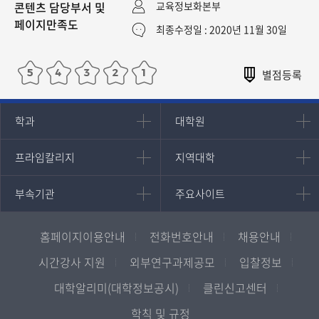
콘텐츠 담당부서 및
교육정보화본부
페이지만족도
최종수정일 : 2020년 11월 30일
인문과학대학
대학원
학과
대학원
대학원
국어국문학과
프라임칼리지
지역대학
프라임칼리지
지역대학
경영대학원
영어영문학과
학사학위과정
지역대학 포털
중어중문학과
부속기관
주요사이트
부속기관
주요사이트
평생교육과정
서울지역대학
프랑스언어문화학과
중앙도서관
멘토링
부산지역대학
일본학과
원격교육혁신연구원
진로심리상담
홈페이지이용안내
전화번호안내
채용안내
대구경북지역대학
통합인문학연구소
교육정보화본부
인천지역대학
시간강사 지원
외부연구과제공모
입찰정보
사회과학대학
디지털미디어센터
국립대학육성사업
광주전남지역대학
대학알리미(대학정보공시)
클린신고센터
법학과
종합교육연수원
OpenVLab
대전충남지역대학
학칙 및 규정
행정학과
교양교육원