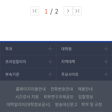
1
2
인문과학대학
대학원
학과
대학원
대학원
국어국문학과
프라임칼리지
지역대학
프라임칼리지
지역대학
경영대학원
영어영문학과
학사학위과정
지역대학 포털
중어중문학과
부속기관
주요사이트
부속기관
주요사이트
평생교육과정
서울지역대학
프랑스언어문화학과
중앙도서관
멘토링
부산지역대학
일본학과
원격교육혁신연구원
진로심리상담
홈페이지이용안내
전화번호안내
채용안내
대구경북지역대학
통합인문학연구소
교육정보화본부
시간강사 지원
외부연구과제공모
입찰정보
인천지역대학
사회과학대학
디지털미디어센터
국립대학육성사업
대학알리미(대학정보공시)
방송대신문고
학칙 및 규정
광주전남지역대학
법학과
종합교육연수원
OpenVLab