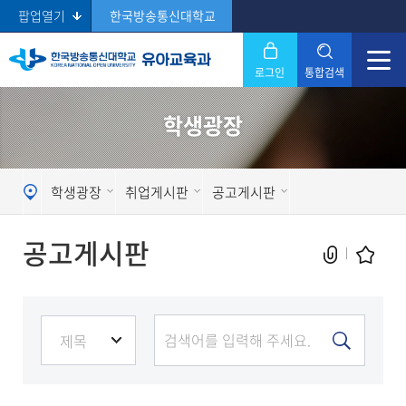
팝업열기
한국방송통신대학교
로그인
통합검색
닫기
학생광장
Search
학생광장
취업게시판
공고게시판
공고게시판
현재 페이지를 즐겨찾는 메뉴로
등록하시겠습니까?
메뉴추가