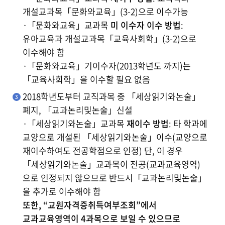
개설교과목「문화와교육」(3-2)으로 이수가능
·「문화와교육」교과목
미 이수자 이수 방법
:
유아교육과 개설교과목「교육사회학」(3-2)으로
이수해야 함
·「문화와교육」기이수자(2013학년도 까지)는
「교육사회학」을 이수할 필요 없음
2018학년도부터 교직과목 중 「세상읽기와논술」
폐지, 「교과논리및논술」신설
·「세상읽기와논술」교과목
재이수 방법
: 타 학과에
교양으로 개설된 「세상읽기와논술」이수(교양으로
재이수하여도 전공학점으로 인정) 단, 이 경우
「세상읽기와논술」교과목이 전공(교과교육영역)
으로 인정되지 않으므로 반드시「교과논리및논술」
을 추가로 이수해야 함
또한, “교원자격증취득여부조회”에서
교과교육영역이 4과목으로 보일 수 있으므로