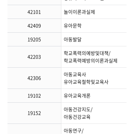
42101
놀이이론과실제
42409
유아문학
19205
아동발달
학교폭력의예방및대책/
42203
학교폭력예방의이론과실제
아동교육사
42306
유아교육철학및교육사
19102
유아교육개론
아동건강지도/
19152
아동건강교육
아동연구/