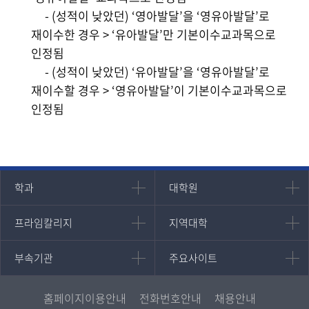
- (성적이 낮았던) ‘영아발달’을 ‘영유아발달’로
재이수한 경우 > ‘유아발달’만 기본이수교과목으로
인정됨
- (성적이 낮았던) ‘유아발달’을 ‘영유아발달’로
재이수할 경우 > ‘영유아발달’이 기본이수교과목으로
인정됨
인문과학대학
대학원
학과
대학원
대학원
국어국문학과
프라임칼리지
지역대학
프라임칼리지
지역대학
경영대학원
영어영문학과
학사학위과정
지역대학 포털
중어중문학과
부속기관
주요사이트
부속기관
주요사이트
평생교육과정
서울지역대학
프랑스언어문화학과
중앙도서관
멘토링
부산지역대학
일본학과
원격교육혁신연구원
진로심리상담
홈페이지이용안내
전화번호안내
채용안내
대구경북지역대학