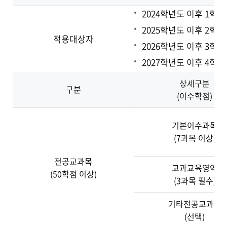
이수교과목
2024학년도 이후 1학
2025학년도 이후 2학
학교현장실습
적용대상자
2026학년도 이후 3학
2027학년도 이후 4
교육봉사
상세구분
구분
교직적성인성검사
(이수학점)
응급처치 및 심폐소생술
기본이수과목
(7과목 이상)
교원자격 무시험검정
전공교과목
교과교육영역
성인지교육
(50학점 이상)
(3과목 필수)
기타전공교과목
(선택)