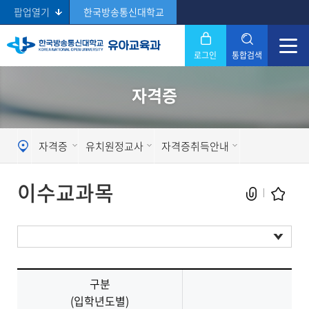
팝업열기
한국방송통신대학교
로그인
통합검색
닫기
자격증
Search
자격증
유치원정교사
자격증취득안내
이수교과목
현재 페이지를 즐겨찾는 메뉴로
등록하시겠습니까?
구분
자격기준
(입학년도별)
메뉴추가