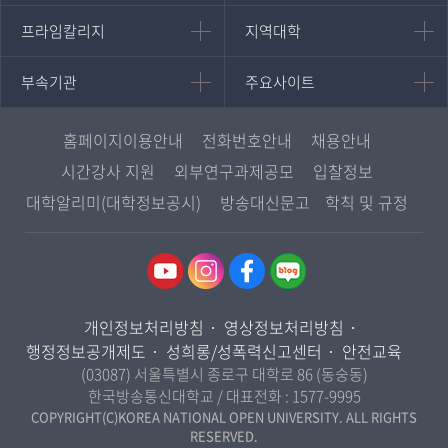
대학원
국어국문학과
프라임칼리지
지역대학
프라임칼리지
지역대학
경영대학원
영어영문학과
학사학위과정
지역대학 포털
중어중문학과
부속기관
주요사이트
부속기관
주요사이트
평생교육과정
서울지역대학
프랑스언어문화학과
중앙도서관
멘토링
부산지역대학
일본학과
원격교육혁신연구원
진로심리상담
홈페이지이용안내
전화번호안내
채용안내
대구경북지역대학
통합인문학연구소
교육정보화본부
시간강사 지원
외부연구과제공모
입찰정보
인천지역대학
사회과학대학
디지털미디어센터
국립대학육성사업
대학알리미(대학정보공시)
방송대신문고
학칙 및 규정
광주전남지역대학
법학과
종합교육연수원
OpenVLab
대전충남지역대학
행정학과
교양교육원
울산지역대학
경제학과
역사기록관
경기지역대학
경영학과
국제협력단
개인정보처리방침
영상정보처리방침
강원지역대학
무역학과
산학협력단
행정정보공개제도
성희롱/성폭력신고센터
안전교육
충북지역대학
미디어영상학과
(03087) 서울특별시 종로구 대학로 86 (동숭동)
인권센터
전북지역대학
한국방송통신대학교 / 대표전화 :
1577-9995
도시콘텐츠·관광학과
경남지역대학
COPYRIGHT(C)KOREA NATIONAL OPEN UNIVERSITY. ALL RIGHTS
사회복지연계전공
RESERVED.
제주지역대학