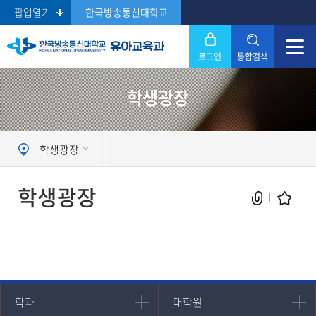
팝업열기
한국방송통신대학교
로그인
통합검색
닫기
학생광장
Search
학생광장
학생광장
현재 페이지를 즐겨찾는 메뉴로
등록하시겠습니까?
인문과학대학
대학원
학과
대학원
메뉴추가