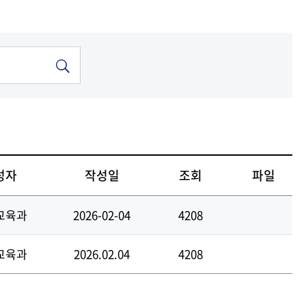
기금
기금
기금
기금
기금
중앙도서관
중앙도서관
중앙도서관
중앙도서관
중앙도서관
현재 페이지를 즐겨찾는 메뉴로
등록하시겠습니까?
메뉴추가
성자
작성일
조회
파일
교육과
2026-02-04
4208
교육과
2026.02.04
4208