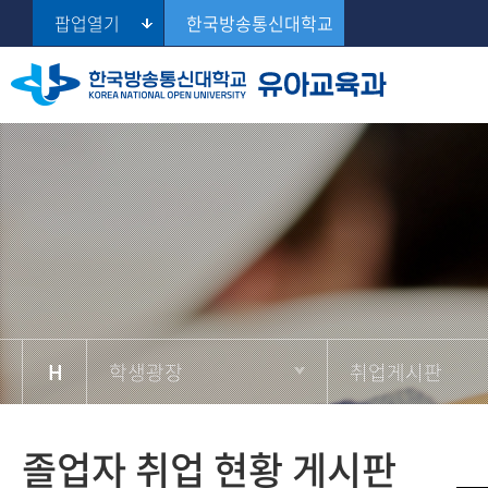
팝업열기
한국방송통신대학교
공고게시판
교육목표 및 연혁
교과과정
유치원정교사
학과 공지사항
학생게시판
Se
졸업자 취업 현황 
교수진 소개
학습정보
보육교사
학과일정
학생활동소개
학과사무실/조교안내
학사일정
취업게시판
마중물 수상작
학생광장
취업게시판
졸업자 취업 현황 게시판