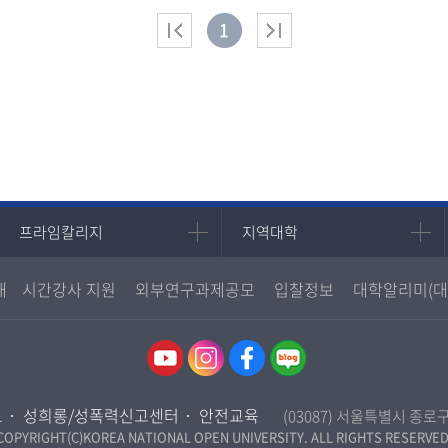
1
프라임칼리지
지역대학
프라임칼리지
지역대학
학사학위과정
지역대학 포털
내
시간강사 지원
외부연구과제공모
입찰정보
대학알리미(대
평생교육과정
서울지역대학
부산지역대학
대구경북지역대학
인천지역대학
도
성희롱/성폭력신고센터
안전교육
(03087) 서울특별시 종로
광주전남지역대학
COPYRIGHT(C)KOREA NATIONAL OPEN UNIVERSITY. ALL RIGHTS RESERVED