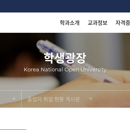
학과소개
교과정보
자격
착한 등
착한 등
착한 등
착한 등
착한 등
학생광장
arch
게시판
Korea National Open University
KN
KN
KN
KN
KN
졸업자 취업 현황 게시판
출판
출판
출판
출판
출판