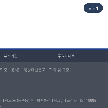
부속기관
주요사이트
부속기관
주요사이트
중앙도서관
멘토링
학정보공시)
방송대신문고
학칙 및 규정
원격교육혁신연구원
진로심리상담
통합인문학연구소
교육정보화본부
디지털미디어센터
국립대학육성사업
종합교육연수원
OpenVLab
구 대학로 86 (동숭동) 한국방송통신대학교 / 대표전화 :
1577-9995
교양교육원
.