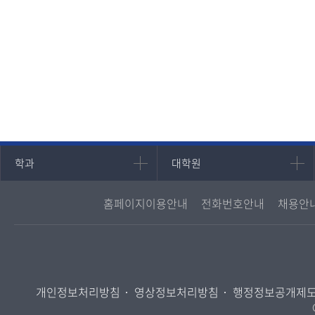
인문과학대학
대학원
학과
대학원
국어국문학과
대학원
홈페이지이용안내
전화번호안내
채용안
영어영문학과
경영대학원
중어중문학과
프랑스언어문화학과
일본학과
개인정보처리방침
영상정보처리방침
행정정보공개제